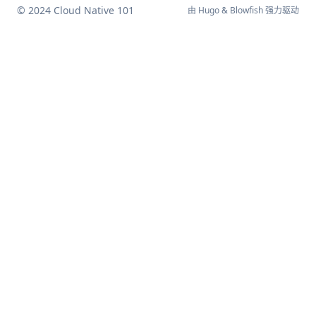
© 2024 Cloud Native 101
由
Hugo
&
Blowfish
强力驱动