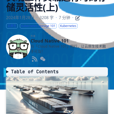
储灵活性(上)
2024年1月28日
·
3208 字
·
7 分钟
·
云原生
Kubernetes Storage 101
Kubernetes
作者
Cloud Native 101
与「Cloud Native 101」同行，让云原生技术触
手可及！
Table of Contents