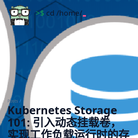
Cloud Native 101
>$
cd /home/
Posts
/
Kubernetes Storage
101: 引入动态挂载卷，
实现工作负载运行时的存