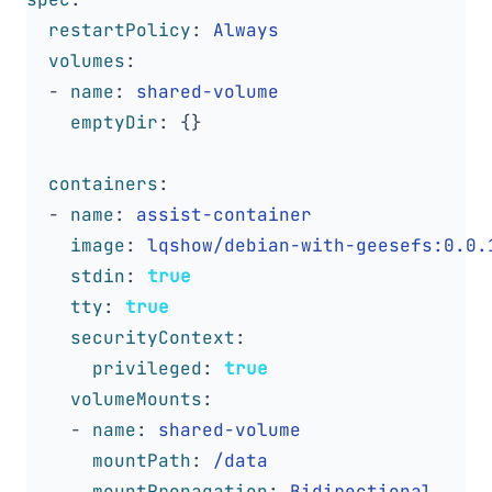
restartPolicy
:
Always
volumes
:
- 
name
:
shared-volume
emptyDir
:
{}
containers
:
- 
name
:
assist-container
image
:
lqshow/debian-with-geesefs:0.0.
stdin
:
true
tty
:
true
securityContext
:
privileged
:
true
volumeMounts
:
- 
name
:
shared-volume
mountPath
:
/data
mountPropagation
:
Bidirectional