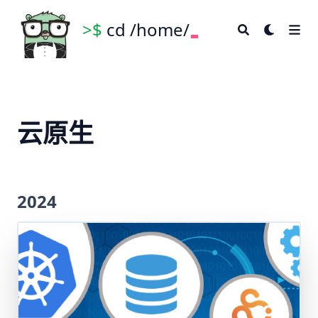
Cloud Native 101
>$
cd /home/
云原生
2024